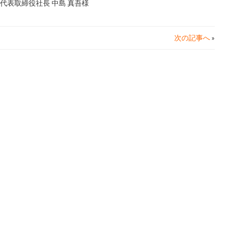
代表取締役社長 中島 真吾様
次の記事へ
»